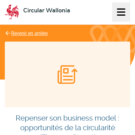
Circular Wallonia
Affich
L'économie circulaire
Revenir en arrière
Repenser son business model :
opportunités de la circularité