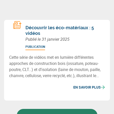
Découvrir les éco-matériaux : 5
vidéos
Publié le
31 janvier 2025
PUBLICATION
Cette série de vidéos met en lumière différentes
approches de construction bois (ossature, poteau-
poutre, CLT…) et d’isolation (laine de mouton, paille,
chanvre, cellulose, verre recyclé, etc.), illustrant le
potentiel des matériaux biosourcés ou recyclés pour
EN SAVOIR PLUS
bâtir durablement en Wallonie.