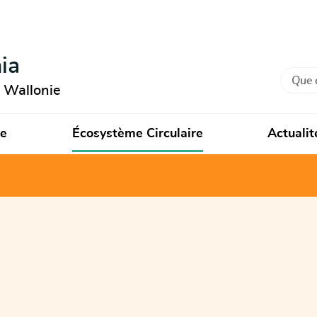
ia
Recher
n Wallonie
ie
Écosystème Circulaire
Actualit