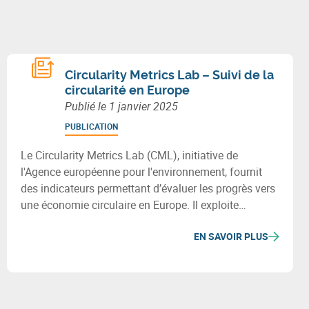
Circularity Metrics Lab – Suivi de la
circularité en Europe
Publié le
1 janvier 2025
PUBLICATION
Le Circularity Metrics Lab (CML), initiative de
l'Agence européenne pour l'environnement, fournit
des indicateurs permettant d’évaluer les progrès vers
une économie circulaire en Europe. Il exploite
diverses bases de données et regroupe ses métriques
EN SAVOIR PLUS
en quatre catégories : cadre habilitant, entreprises,
consommation, et gestion des matériaux et déchets.