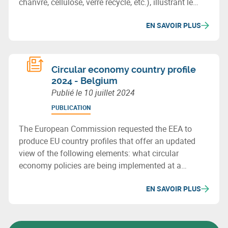
chanvre, cellulose, verre recyclé, etc.), illustrant le
potentiel des matériaux biosourcés ou recyclés pour
EN SAVOIR PLUS
bâtir durablement en Wallonie.
Circular economy country profile
2024 - Belgium
Publié le
10 juillet 2024
PUBLICATION
The European Commission requested the EEA to
produce EU country profiles that offer an updated
view of the following elements: what circular
economy policies are being implemented at a
national level with a particular focus on elements
EN SAVOIR PLUS
that go beyond EU mandatory elements, and what
are best practices with a focus on policy innovation.