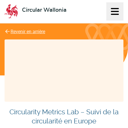
Circular Wallonia
Affich
L'économie circulaire
Revenir en arrière
Circularity Metrics Lab – Suivi de la
circularité en Europe