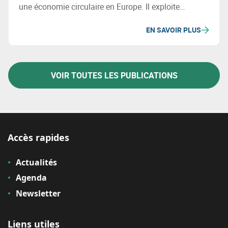
une économie circulaire en Europe. Il exploite
diverses bases de données et regroupe ses métriques
EN SAVOIR PLUS
en quatre catégories : cadre habilitant, entreprises,
consommation, et gestion des matériaux et déchets.
VOIR TOUTES LES PUBLICATIONS
Accès rapides
Actualités
Agenda
Newsletter
Liens utiles