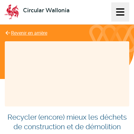
Circular Wallonia
Affich
L'économie circulaire
Revenir en arrière
Recycler (encore) mieux les déchets
de construction et de démolition