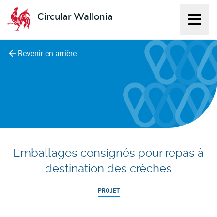
Circular Wallonia
Affich
L'économie circulaire
Revenir en arrière
Emballages consignés pour repas à
destination des crèches
PROJET