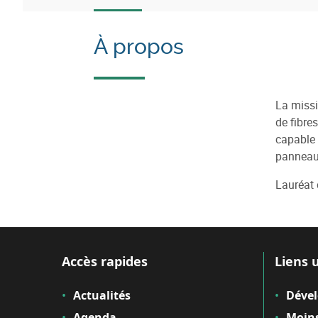
À propos
La missi
de fibre
capable 
panneaux
Lauréat d
Accès rapides
Liens u
Actualités
Déve
Agenda
Moins