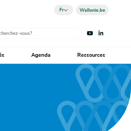
Fr
Wallonie.be
cher
Visiter Youtube
Visiter LinkedIn
és
Agenda
Ressources