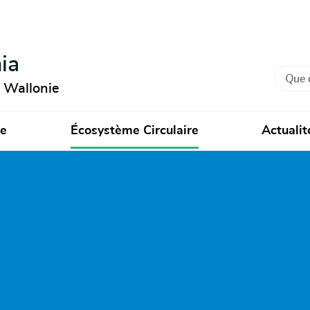
ia
Recher
n Wallonie
ie
Écosystème Circulaire
Actualit