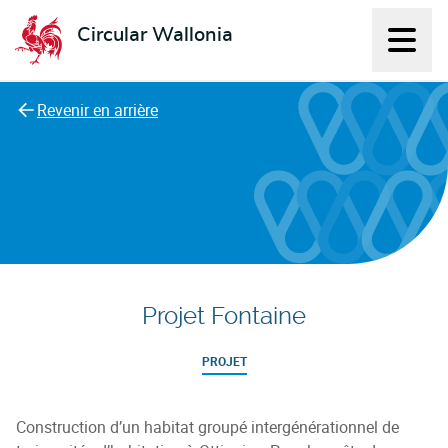
Circular Wallonia
Affich
L'économie circulaire
Revenir en arrière
Projet Fontaine
PROJET
Construction d’un habitat groupé intergénérationnel de