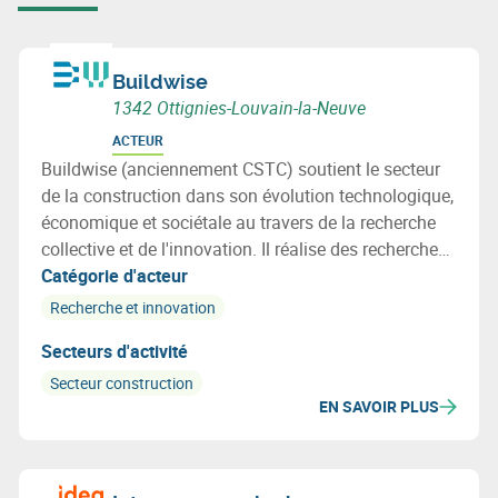
Buildwise
1342 Ottignies-Louvain-la-Neuve
ACTEUR
Buildwise (anciennement CSTC) soutient le secteur
de la construction dans son évolution technologique,
économique et sociétale au travers de la recherche
collective et de l'innovation. Il réalise des recherches
au profit de ses membres et leur fournit informations,
Catégorie d'acteur
assistance et conseils techniques.
Recherche et innovation
Secteurs d'activité
Secteur construction
EN SAVOIR PLUS