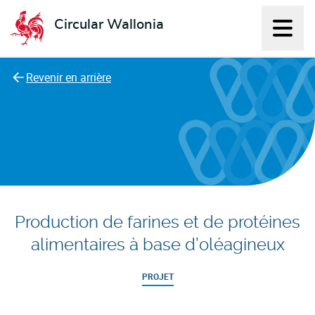
Circular Wallonia
Affich
L'économie circulaire
Revenir en arrière
Production de farines et de protéines
alimentaires à base d’oléagineux
PROJET