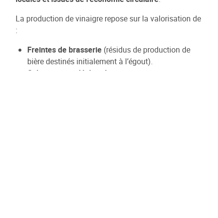
La production de vinaigre repose sur la valorisation de
:
Freintes de brasserie
(résidus de production de
bière destinés initialement à l’égout).
Cidres et vins déclassés
.
Orge déclassé
.
Cette initiative contribue à
réduire le gaspillage
alimentaire
et à
valoriser les sous-produits
du secteur
agroalimentaire tout en promouvant une
production
locale et circulaire
.
Contacts