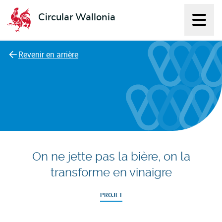
Circular Wallonia
Affich
L'économie circulaire
Revenir en arrière
On ne jette pas la bière, on la
transforme en vinaigre
PROJET