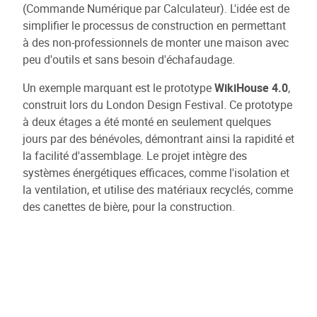
(Commande Numérique par Calculateur). L'idée est de
simplifier le processus de construction en permettant
à des non-professionnels de monter une maison avec
peu d'outils et sans besoin d'échafaudage.
Un exemple marquant est le prototype
WikiHouse 4.0
,
construit lors du London Design Festival. Ce prototype
à deux étages a été monté en seulement quelques
jours par des bénévoles, démontrant ainsi la rapidité et
la facilité d'assemblage. Le projet intègre des
systèmes énergétiques efficaces, comme l'isolation et
la ventilation, et utilise des matériaux recyclés, comme
des canettes de bière, pour la construction.
L'objectif du projet est de rendre la construction de
maisons accessible à tous, en offrant une solution
durable et personnalisable à la crise du logement
mondial​.
Lauréat de l'
Appel à projets "Chantiers, services et