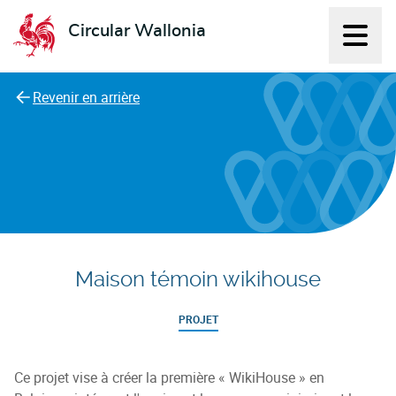
Circular Wallonia
Affich
L'économie circulaire
Revenir en arrière
Maison témoin wikihouse
PROJET
Ce projet vise à créer la première « WikiHouse » en