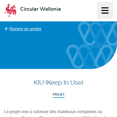
Circular Wallonia
Affich
L'économie circulaire
Revenir en arrière
KIU (Keep In Use)
PROJET
Le projet vise à valoriser des matériaux complexes ou