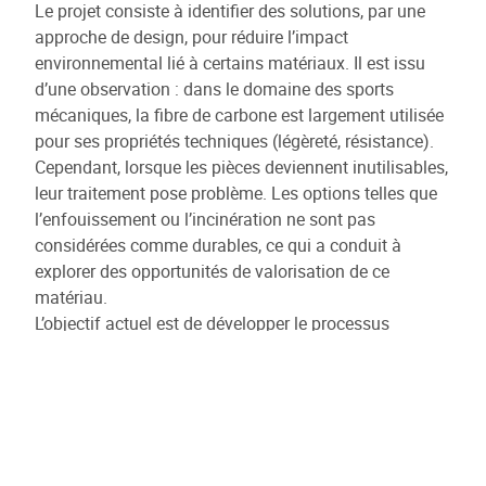
Le projet consiste à identifier des solutions, par une
approche de design, pour réduire l’impact
environnemental lié à certains matériaux. Il est issu
d’une observation : dans le domaine des sports
mécaniques, la fibre de carbone est largement utilisée
pour ses propriétés techniques (légèreté, résistance).
Cependant, lorsque les pièces deviennent inutilisables,
leur traitement pose problème. Les options telles que
l’enfouissement ou l’incinération ne sont pas
considérées comme durables, ce qui a conduit à
explorer des opportunités de valorisation de ce
matériau.
L’objectif actuel est de développer le processus
d’upcycling, d’augmenter la quantité de matière
réutilisée et de diversifier la gamme de matériaux, tout
en proposant de nouveaux objets.
Les techniques de fabrication évolutives permettent
aux designers d’exprimer leur créativité. Du
prototypage à la production en série, les solutions