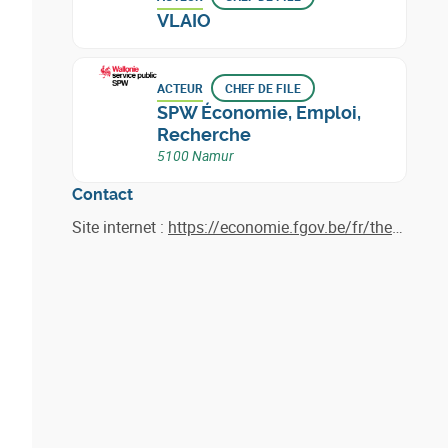
VLAIO
ACTEUR
CHEF DE FILE
SPW Économie, Emploi,
Recherche
5100 Namur
Contact
Site internet :
https://economie.fgov.be/fr/themes/entreprises/appels-projets/projets-importants-dinteret/ipcei-dans-le-secteur-des