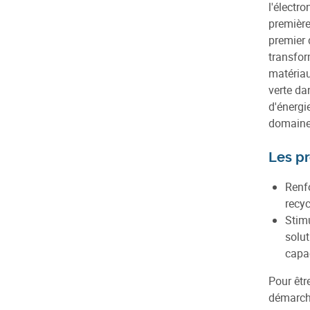
l'électr
première
premier 
transfor
matériau
verte da
d'énergi
domaines 
Les pr
Renfo
recyc
Stimu
solut
capac
Pour êtr
démarche