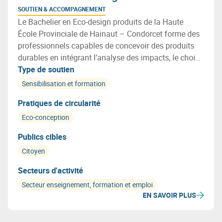
SOUTIEN & ACCOMPAGNEMENT
Le Bachelier en Eco-design produits de la Haute
École Provinciale de Hainaut – Condorcet forme des
professionnels capables de concevoir des produits
durables en intégrant l’analyse des impacts, le choix
de matériaux recyclables, l’optimisation des
Type de soutien
ressources et les principes de l’économie circulaire.
Sensibilisation et formation
Pratiques de circularité
Eco-conception
Publics cibles
Citoyen
Secteurs d'activité
Secteur enseignement, formation et emploi
EN SAVOIR PLUS