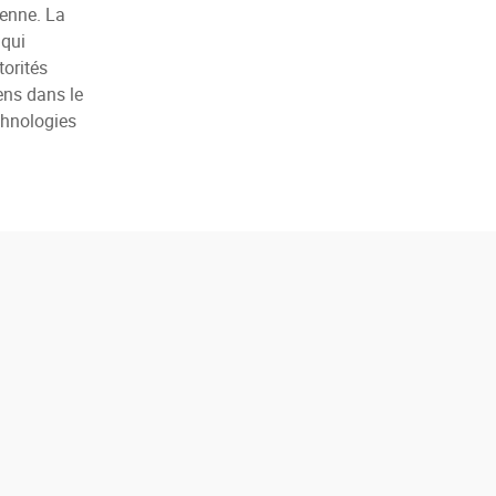
éenne. La
 qui
torités
ens dans le
chnologies