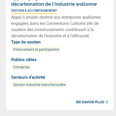
décarbonation de l’industrie wallonne
SOUTIEN & ACCOMPAGNEMENT
Appel à projets destiné aux entreprises wallonnes
engagées dans les Conventions Carbone afin de
soutenir des investissements contribuant à la
décarbonation de l’industrie et à l’efficacité
énergétique. Les projets peuvent notamment
Type de soutien
favoriser une utilisation plus efficiente des
Financement et participation
ressources et s’inscrire dans une démarche de
Publics cibles
transition vers une économie plus circulaire.
Entreprise
Secteurs d'activité
Secteur industrie manufacturière
EN SAVOIR PLUS