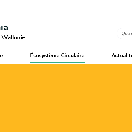
ia
Recher
n Wallonie
ie
Écosystème Circulaire
Actualit