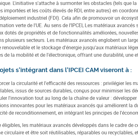
onique. L'initiative s'attache à surmonter les obstacles (tels que
s importées et les coûts élevés de RDI, entre autres) en coordon
déploiement industriel (FDI). Cela afin de promouvoir un écosyst
mation verte de l'UE. Au sens de l’IPCEI, Les matériaux avancé
x dotés de propriétés et de fonctionnalités améliorées, nouvelle
ns plusieurs secteurs. Les matériaux avancés englobent un large
e renouvelable et le stockage d'énergie jusqu'aux matériaux lég
de la mobilité et de l'électronique, offrant une durabilité, une ef
ojets s’intégrant dans l’IPCEI CAM viseront à :
rcer la circularité et l'efficacité des ressources : privilégier le
lables, issus de sources durables, conçus pour minimiser les déch
ler l'innovation tout au long de la chaîne de valeur : développe
ions innovantes pour les matériaux avancés qui améliorent la durab
ité de reconditionnement, en intégrant les principes de l'économie
e éligibles, les matériaux avancés développés dans le cadre de ce
 circulaire et être soit réutilisables, réparables ou recyclables,