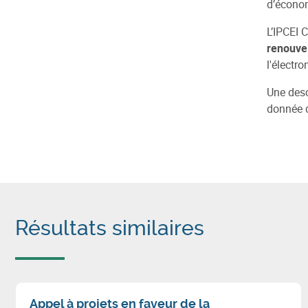
d’économ
L’IPCEI 
renouvel
l'électr
Une desc
donnée 
Résultats similaires
Appel à projets en faveur de la