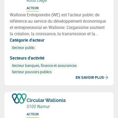
4000 Liège
ACTEUR
Wallonie Entreprendre (WE) est l’acteur public de
référence au service du développement économique
et entrepreneurial en Wallonie. L’organisme soutient
la création, la croissance, la transmission et la
transformation des entreprises grâce à des solutions
Catégorie d'acteur
d’accompagnement, de financement et
Secteur public
d’investissement favorisant une croissance durable,
Secteurs d'activité
l’emploi et la transition économique en Wallonie.
Secteur banques, finance et assurances
Secteur pouvoirs publics
EN SAVOIR PLUS
Circular Wallonia
5100 Namur
ACTEUR