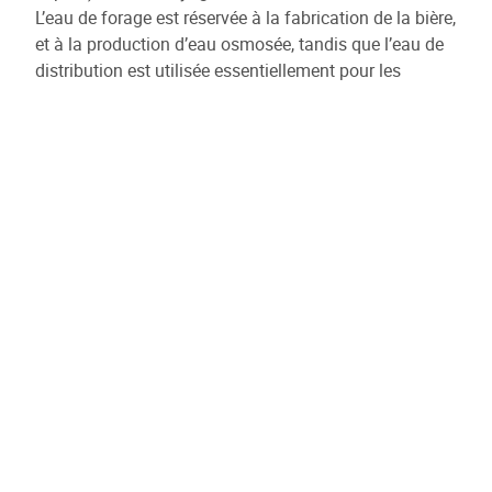
L’eau de forage est réservée à la fabrication de la bière,
et à la production d’eau osmosée, tandis que l’eau de
distribution est utilisée essentiellement pour les
nettoyages.
Pour arriver à cette réduction importante, la brasserie
compte employer plus spécifiquement son logiciel
MES (Manufacturing Execution System) dans lequel
sont planifiées toutes les activités de production et de
nettoyage et de le mettre en lien avec le monitoring de
toutes les consommations d’eau pour détecter le plus
rapidement possible les pertes en eau (fuites,
débordements...) .
Le MES pourra aussi déduire les besoins en eau, par
exemple, par semaine de production, et en lien avec
les prévisions de l’IRM, pourra optimiser la
consommation d’eau de pluie.