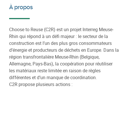
À propos
Choose to Reuse (C2R) est un projet Interreg Meuse-
Rhin qui répond à un défi majeur : le secteur de la
construction est l’un des plus gros consommateurs
d’énergie et producteurs de déchets en Europe. Dans la
région transfrontalière Meuse-Rhin (Belgique,
Allemagne, Pays-Bas), la coopération pour réutiliser
les matériaux reste limitée en raison de règles
différentes et d’un manque de coordination.
C2R propose plusieurs actions :
Créer une place de marché numérique pour faciliter
l’achat et la vente de matériaux de construction
réutilisés.
Mettre en œuvre des projets pilotes pour
l’inventaire, la démolition sélective et la