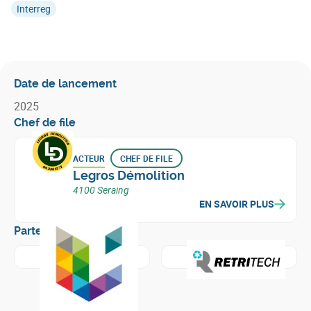
Interreg
Date de lancement
2025
Chef de file
ACTEUR
CHEF DE FILE
Legros Démolition
4100 Seraing
EN SAVOIR PLUS
Partenaires
En savoir plus sur
Université de Liège
En savoir plus sur
Retritech