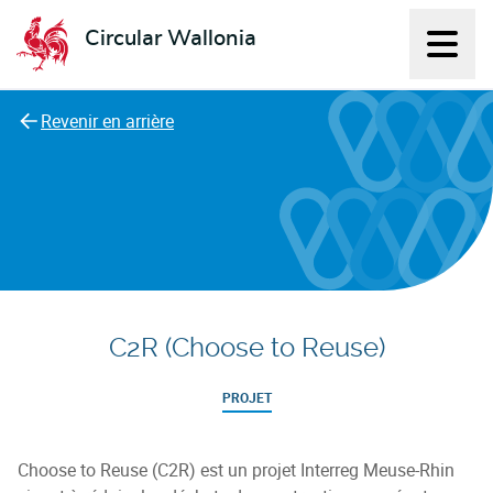
Circular Wallonia
Affich
L'économie circulaire
Revenir en arrière
C2R (Choose to Reuse)
PROJET
Choose to Reuse (C2R) est un projet Interreg Meuse-Rhin