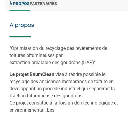
À PROPOS
PARTENAIRES
À propos
"Optimisation du recyclage des revêtements de
toitures bitumineuses par
extraction préalable des goudrons (HAP)"
Le projet BitumClean
vise à rendre possible le
recyclage des anciennes membranes de toiture en
développant un procédé industriel qui séparerait la
fraction bitumineuse des goudrons.
Ce projet constitue à la fois un défi technologique et
environnemental. Les
solutions envisagées incluent la séparation des
différentes fractions par extraction solvant avec
régénération de ce dernier et/ou par CO2 supercritique.