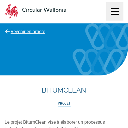
Circular Wallonia
Affich
L'économie circulaire
Revenir en arrière
BITUMCLEAN
PROJET
Le projet BitumClean vise à élaborer un processus