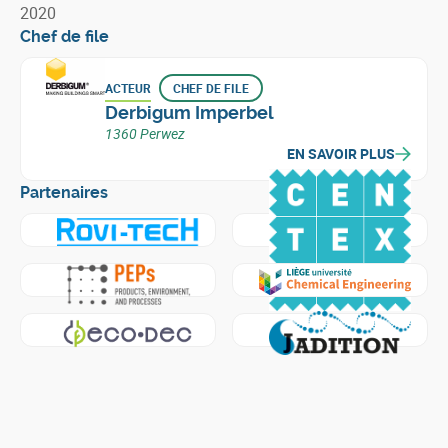
2020
Chef de file
ACTEUR
CHEF DE FILE
Derbigum Imperbel
1360 Perwez
EN SAVOIR PLUS
Partenaires
En savoir plus sur
Rovi-Tech
En savoir plus sur
Centre sci
En savoir plus sur
Products, Environment, and Processes -
En savoir plus sur
Nanomateri
En savoir plus sur
Eco-Dec
En savoir plus sur
Jadition