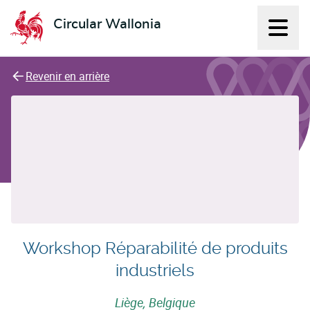
Circular Wallonia
Affich
L'économie circulaire
Revenir en arrière
Workshop Réparabilité de produits
industriels
Liège, Belgique