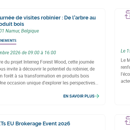
urnée de visites robinier : De l’arbre au
oduit bois
01 Namur, Belgique
ÉNEMENTS
Le 1
mbre 2026 de 09:00 à 16:00
Le M
e du projet Interreg Forest Wood, cette journée
renf
us invite à découvrir le potentiel du robinier, de
l'éc
n forêt à sa transformation en produits bois
acte
Une occasion unique d'explorer les perspectives
solu
 cette essence, naturellement durable, qui
EN SAVOIR PLUS
e alternative locale aux bois tropicaux.
Ts EU Brokerage Event 2026