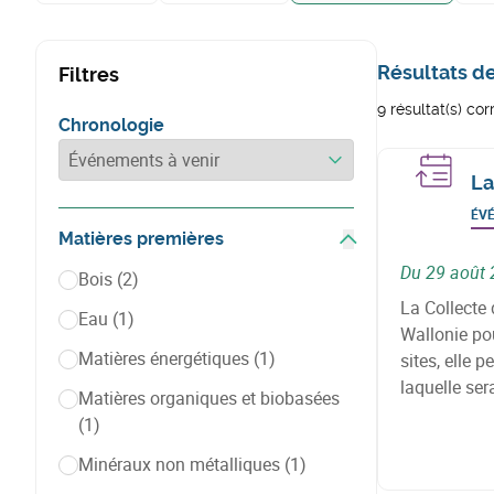
Résultats d
Filtres
9 résultat(s) co
Chronologie
Chronologie
La
ÉV
Matières premières
Afficher les filtres
Du 29 août
Bois
(2)
La Collecte 
Eau
(1)
Wallonie pou
Matières énergétiques
(1)
sites, elle 
laquelle ser
Matières organiques et biobasées
logique de fi
(1)
Minéraux non métalliques
(1)