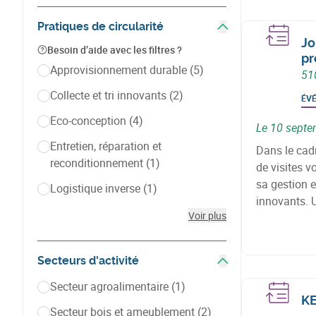
Pratiques de circularité
Afficher les filtres
Jo
Besoin d’aide avec les filtres ?
pr
Approvisionnement durable
(5)
51
Collecte et tri innovants
(2)
ÉV
Eco-conception
(4)
Le 10 septe
Entretien, réparation et
Dans le cadr
reconditionnement
(1)
de visites vo
sa gestion e
Logistique inverse
(1)
innovants. 
Voir plus
offertes par
constitue un
Secteurs d'activité
Afficher les filtres
Secteur agroalimentaire
(1)
KE
Secteur bois et ameublement
(2)