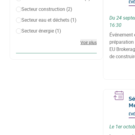
ÉV
Secteur construction
(2)
Du 24 sept
Secteur eau et déchets
(1)
16:30
Secteur énergie
(1)
Événement e
préparation
Voir plus
EU Brokerage
de construi
thématiques 
matériaux av
Sé
Me
ÉV
Le 1er octo