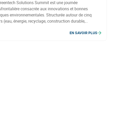
reentech Solutions Summit est une journée
sfrontalière consacrée aux innovations et bonnes
iques environnementales. Structurée autour de cinq
ers (eau, énergie, recyclage, construction durable,
conomie), elle réunit plus de 200 acteurs de la Grande
EN SAVOIR PLUS
on.