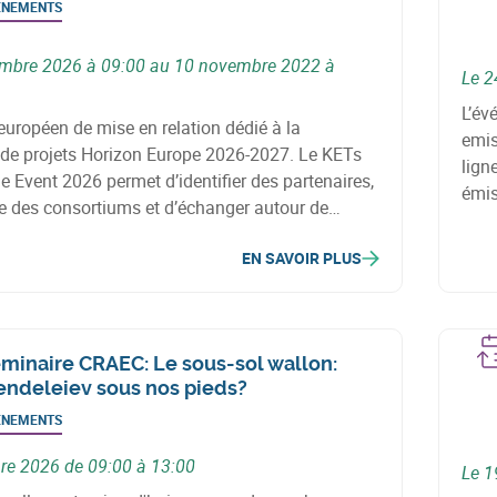
ÉNEMENTS
embre 2026 à 09:00 au 10 novembre 2022 à
Le 2
L’év
uropéen de mise en relation dédié à la
emis
 de projets Horizon Europe 2026-2027. Le KETs
lign
 Event 2026 permet d’identifier des partenaires,
émis
re des consortiums et d’échanger autour de
d’éc
clés, notamment la fabrication circulaire, les
terri
EN SAVOIR PLUS
ancés, l’énergie et la bioéconomie.
minaire CRAEC: Le sous-sol wallon:
ndeleiev sous nos pieds?
ÉNEMENTS
bre 2026 de 09:00 à 13:00
Le 1