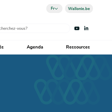
Fr
Wallonie.be
cher
Visiter Youtube
Visiter LinkedIn
és
Agenda
Ressources