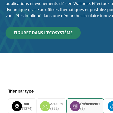
publications et événements clés en Wallonie. Effectuez 
dynamique grâce aux filtres thématiques et postulez pou
vous êtes impliqué dans une démarche circulaire innova
FIGUREZ DANS L’ECOSYSTÈME
Trier par type
Tout
Acteurs
Événements
(
1274
)
(
352
)
(
9
)