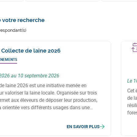
e votre recherche
rrespondant(s)
 Collecte de laine 2026
ÉNEMENTS
 2026 au 10 septembre 2026
Le 1
de laine 2026 est une initiative menée en
Cet 
r valoriser la laine locale. Organisée sur trois
de l
permet aux éleveurs de déposer leur production,
rési
a orientée vers différents usages dans une
fores
lière circulaire.
solu
EN SAVOIR PLUS
clim