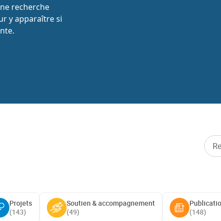
une recherche
r y apparaître si
nte.
Projets
Soutien & accompagnement
Publicati
(
143
)
(
49
)
(
148
)