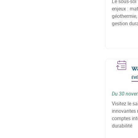
Le sous-sol
enjeux : mat
géothermie, 
gestion dur
Wa
ÉV
Du 30 nove
Visitez le s
innovantes 
comptes int
durabilité