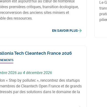
 wallon est aujourd'hui au cœur de nombreux
Le G
ières premières critiques, transition écologique,
tran
reconversion des anciens sites miniers et
prat
able des ressources.
pili
bioé
EN SAVOIR PLUS
Régi
llonia Tech Cleantech France 2026
ÉNEMENTS
mbre 2026 au 4 décembre 2026
alon « Step by pollutec », rencontrez des startups
membres de Cleantech Open France et de grands
éressés par des solutions dans le domaine de la