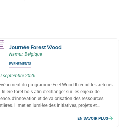
Journée Forest Wood
Namur, Belgique
ÉVÉNEMENTS
0 septembre 2026
événement du programme Feel Wood II réunit les acteurs
a filière forêt-bois afin d’échanger sur les enjeux de
lience, d’innovation et de valorisation des ressources
tières. Il met en lumière des initiatives, projets et
tions contribuant à l’adaptation du secteur aux défis
EN SAVOIR PLUS
atiques.