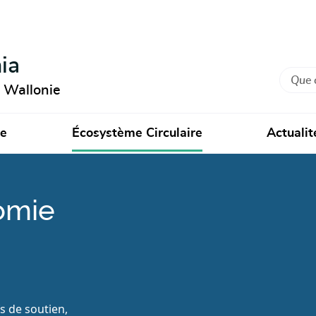
ia
Recher
n Wallonie
ie
Écosystème Circulaire
Actualit
omie
fs de soutien,