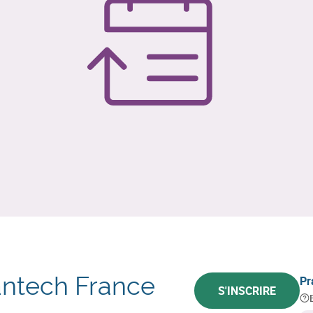
antech France
Pr
S'INSCRIRE