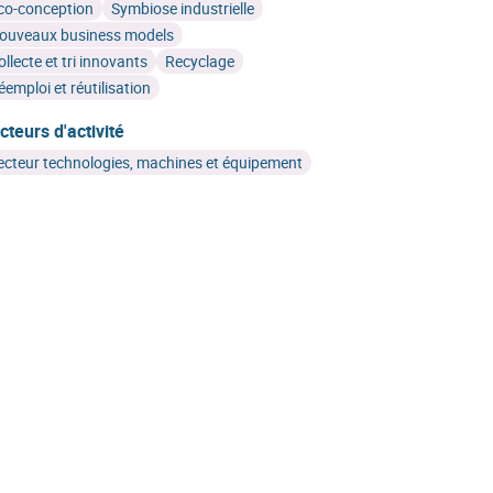
co-conception
Symbiose industrielle
ouveaux business models
ollecte et tri innovants
Recyclage
éemploi et réutilisation
cteurs d'activité
ecteur technologies, machines et équipement
et aux Investissements étrangers