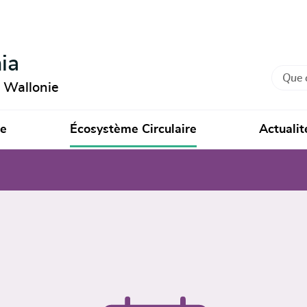
ia
Recher
n Wallonie
ie
Écosystème Circulaire
Actualit