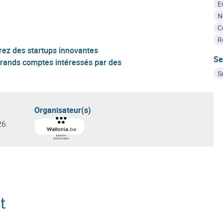
E
N
C
R
ntrez des startups innovantes
Se
rands comptes intéressés par des
S
Organisateur(s)
26
En savoir plus sur
Agence wallonne à l'Exportation 
t