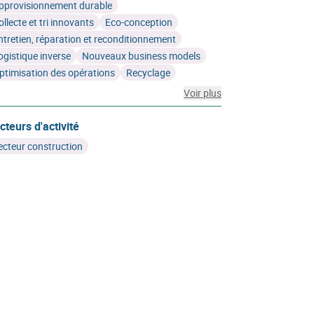
pprovisionnement durable
ollecte et tri innovants
Eco-conception
ntretien, réparation et reconditionnement
ogistique inverse
Nouveaux business models
ptimisation des opérations
Recyclage
Voir plus
cteurs d'activité
ecteur construction