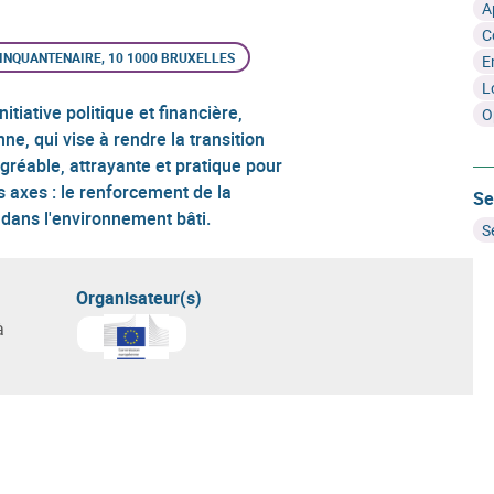
A
C
CINQUANTENAIRE, 10 1000 BRUXELLES
E
L
iative politique et financière,
O
, qui vise à rendre la transition
réable, attrayante et pratique pour
is axes : le renforcement de la
Se
on dans l'environnement bâti.
S
Organisateur(s)
à
En savoir plus sur
Commission européenne