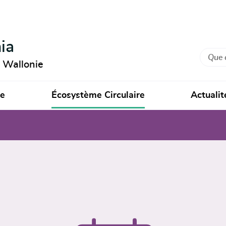
ia
Recher
n Wallonie
ie
Écosystème Circulaire
Actualit