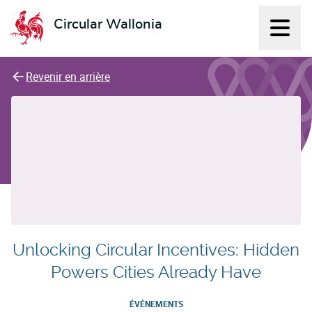
Circular Wallonia
Affich
L'économie circulaire
Revenir en arrière
Unlocking Circular Incentives: Hidden
Powers Cities Already Have
ÉVÉNEMENTS