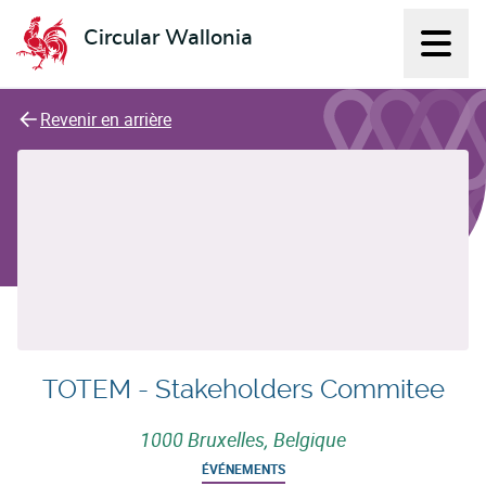
Circular Wallonia
Affich
L'économie circulaire
Revenir en arrière
TOTEM - Stakeholders Commitee
1000 Bruxelles, Belgique
ÉVÉNEMENTS