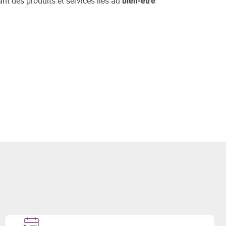
ant des produits et services liés au
bien-être