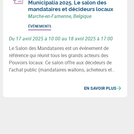
Municipalia 2025. Le salon des
mandataires et décideurs locaux
Marche-en-Famenne, Belgique
ÉVÉNEMENTS
Du 17 avril 2025 à 10:00 au 18 avril 2025 à 17:00
Le Salon des Mandataires est un événement de
référence qui réunit tous les grands acteurs des
Pouvoirs locaux. Ce salon offre aux décideurs de
l’achat public (mandataires wallons, acheteurs et
décideurs des services publics locaux) un large panel
de solutions concrètes pour répondre aux
EN SAVOIR PLUS
problématiques rencontrées dans l’exercice quotidien
de leurs missions.