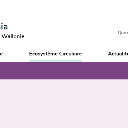
ia
Recher
n Wallonie
ie
Écosystème Circulaire
Actualit