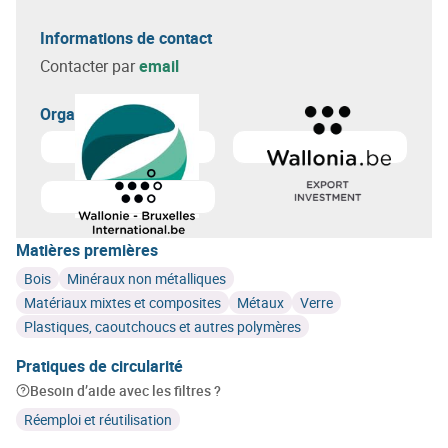
Informations de contact
Contacter par
email
Organisateur(s)
En savoir plus sur
GreenWin
En savoir plus sur
Agence wa
Matières premières
Bois
Minéraux non métalliques
Matériaux mixtes et composites
Métaux
Verre
Plastiques, caoutchoucs et autres polymères
Pratiques de circularité
Besoin d’aide avec les filtres ?
Réemploi et réutilisation