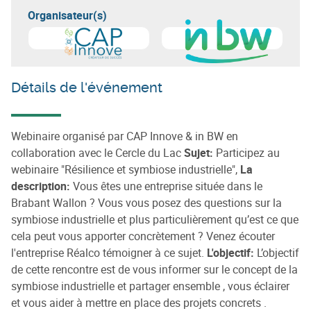
Organisateur(s)
En savoir plus sur
CAP Innove
En savoir plus sur
Intercomm
Détails de l'événement
Webinaire organisé par CAP Innove & in BW en
collaboration avec le Cercle du Lac
Sujet:
Participez au
webinaire "Résilience et symbiose industrielle",
La
description:
Vous êtes une entreprise située dans le
Brabant Wallon ? Vous vous posez des questions sur la
symbiose industrielle et plus particulièrement qu’est ce que
cela peut vous apporter concrètement ? Venez écouter
l'entreprise Réalco témoigner à ce sujet.
L'objectif:
L’objectif
de cette rencontre est de vous informer sur le concept de la
symbiose industrielle et partager ensemble , vous éclairer
et vous aider à mettre en place des projets concrets .