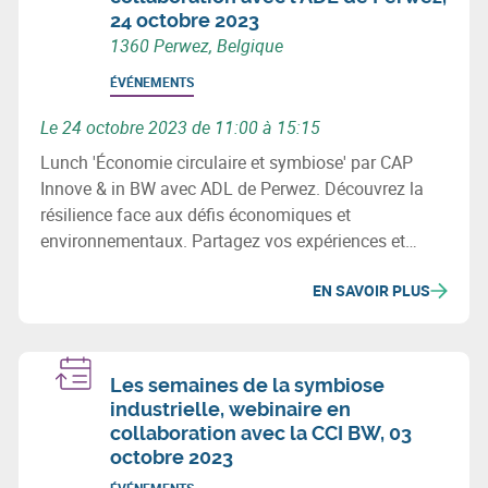
24 octobre 2023
1360 Perwez, Belgique
ÉVÉNEMENTS
Le 24 octobre 2023 de 11:00 à 15:15
Lunch 'Économie circulaire et symbiose' par CAP
Innove & in BW avec ADL de Perwez. Découvrez la
résilience face aux défis économiques et
environnementaux. Partagez vos expériences et
explorez les avantages de la symbiose industrielle.
EN SAVOIR PLUS
Écoutez le témoignage de Derbigum sur la durabilité.
Objectif : informer et inspirer. Rejoignez-nous pour
sécuriser vos approvisionnements et réduire vos
coûts.
Les semaines de la symbiose
industrielle, webinaire en
collaboration avec la CCI BW, 03
octobre 2023
ÉVÉNEMENTS