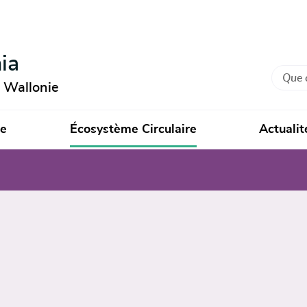
ia
Recher
n Wallonie
ie
Écosystème Circulaire
Actualit