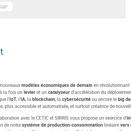
en Technologie de l'Information et de la Communication
voir plus sur
Sirris
t
x nouveaux
modèles économiques de demain
en révolutionnant
à la fois un
levier
et un
catalyseur
d'accélération du déploiement
ue l'
IoT
, l'
IA
, la
blockchain
, la
cybersécurité
ou encore le
big da
e, plus accessible et automatisée, et surtout créatrice de nouvel
laboration avec le CETIC et SIRRIS vous propose un exercice d’
in
on de notre
système de production-consommation
linéaire
vers 