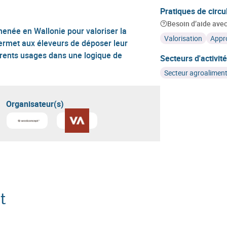
Pratiques de circu
Besoin d’aide avec 
 menée en Wallonie pour valoriser la
Valorisation
Appr
 permet aux éleveurs de déposer leur
férents usages dans une logique de
Secteurs d'activité
Secteur agroaliment
Organisateur(s)
En savoir plus sur
En savoir plus sur
Woolconcept
Valbiom
t