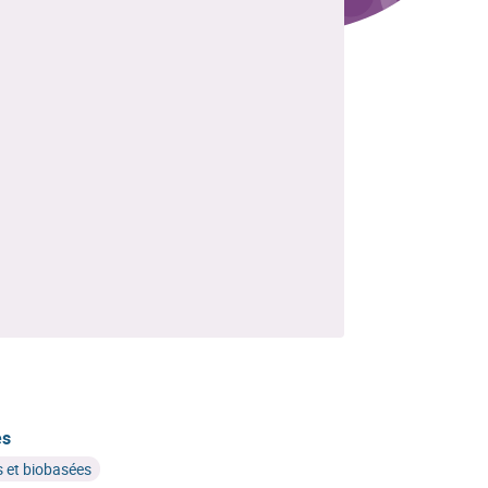
es
 et biobasées