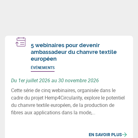
5 webinaires pour devenir
ambassadeur du chanvre textile
européen
ÉVÉNEMENTS
Du 1er juillet 2026 au 30 novembre 2026
Cette série de cinq webinaires, organisée dans le
cadre du projet Hemp4Circularity, explore le potentiel
du chanvre textile européen, de la production de
fibres aux applications dans la mode,
l’aménagement intérieur et les textiles techniques.
Elle vise à sensibiliser et outiller les acteurs
souhaitant contribuer au développement de cette
EN SAVOIR PLUS