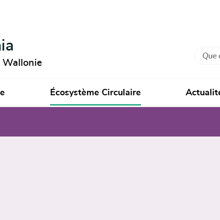
ia
Recher
n Wallonie
ie
Écosystème Circulaire
Actualit