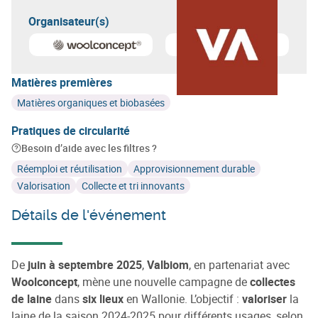
Organisateur(s)
En savoir plus sur
Woolconcept
En savoir plus sur
Valbiom
Matières premières
Matières organiques et biobasées
Pratiques de circularité
Besoin d’aide avec les filtres ?
Réemploi et réutilisation
Approvisionnement durable
Valorisation
Collecte et tri innovants
Détails de l'événement
De
juin à septembre 2025
,
Valbiom
, en partenariat avec
Woolconcept
, mène une nouvelle campagne de
collectes
de laine
dans
six lieux
en Wallonie. L’objectif :
valoriser
la
laine de la saison 2024-2025 pour différents usages, selon