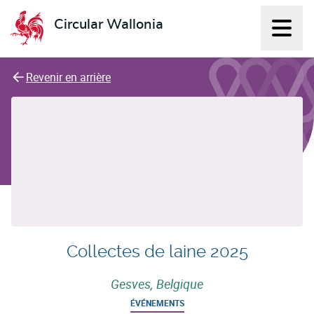
Circular Wallonia
Affich
L'économie circulaire
Revenir en arrière
Collectes de laine 2025
Gesves, Belgique
ÉVÉNEMENTS