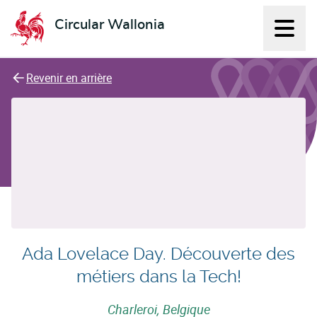
Circular Wallonia
Affich
L'économie circulaire
Revenir en arrière
Ada Lovelace Day. Découverte des
métiers dans la Tech!
Charleroi, Belgique