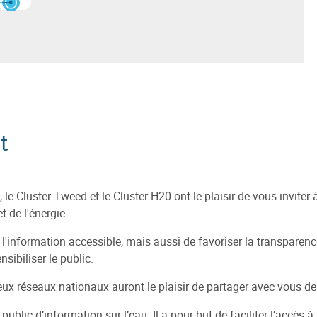
voir plus sur
nce du Numérique
Cluster H2O
t
 le Cluster Tweed et le Cluster H20 ont le plaisir de vous inviter
t de l'énergie.
e l'information accessible, mais aussi de favoriser la transparenc
nsibiliser le public.
deux réseaux nationaux auront le plaisir de partager avec vous de
public d’information sur l’eau. Il a pour but de faciliter l’accès