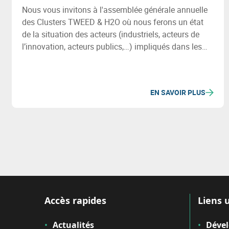
Nous vous invitons à l'assemblée générale annuelle
des Clusters TWEED & H2O où nous ferons un état
de la situation des acteurs (industriels, acteurs de
l’innovation, acteurs publics,…) impliqués dans les
secteurs de l’énergie et de l’eau en Wallonie, des
projets (investissement & innovation) majeurs de ces
2 filières ainsi que les initiatives et chantiers
EN SAVOIR PLUS
importants à venir.
Accès rapides
Liens u
Actualités
Déve