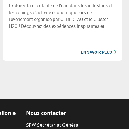
Explorez la circularité de l'eau dans les industries et
les zonings d'activité économique lors de
l'événement organisé par CEBEDEAU et le Cluster
H2O ! Découvrez des expériences inspirantes et
partagez les vôtres. L'équipe recueillera également
vos besoins en outils et méthodologies pour la
conception de vos projets circulaires. Participez à cet
EN SAVOIR PLUS
évènement pour une expérience collaborative !
allonie
Nous contacter
SPW Secrétariat Général