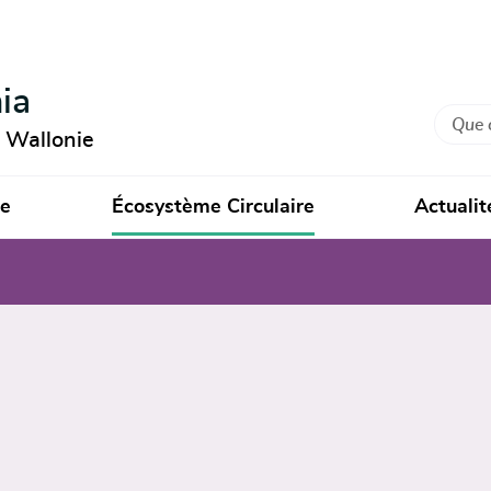
ia
Recher
n Wallonie
ie
Écosystème Circulaire
Actualit