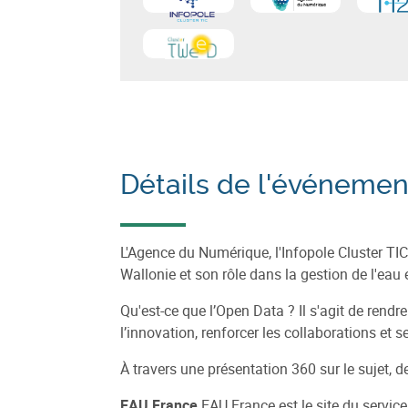
En savoir plus sur
En savoir plus sur
INFOPOLE
En sa
Age
En savoir plus sur
Cluster TWEED
Détails de l'événemen
L'Agence du Numérique, l'Infopole Cluster TIC,
Wallonie et son rôle dans la gestion de l'eau e
Qu'est-ce que l’Open Data ? Il s'agit de rendr
l’innovation, renforcer les collaborations et se
À travers une présentation 360 sur le sujet, 
EAU France
EAU France est le site du service 