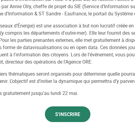
par Annie Olry, cheffe de projet du SIE (Service d'Information su
e d'Information & ST Sandre - Eaufrance, le portail du Système 
eaux d’Énergie) est une association à but non lucratif créée en
 (y compris les départements d'outre-mer). Elle leur fournit des se
our les parties prenantes externes, elle met gratuitement à disp
us forme de datavisualisations ou en open data. Ces données joue
ibuent à l'information des citoyens. Lors de l'événement, vous po
et, directeur des opérations de l'Agence ORE.
iers thématiques seront organisés pour déterminer quelle pourrait
nir. L’objectif est d’initier la dynamique qui permettra d’y parveni
us gratuitement jusqu’au lundi 22 mai.
S'INSCRIRE