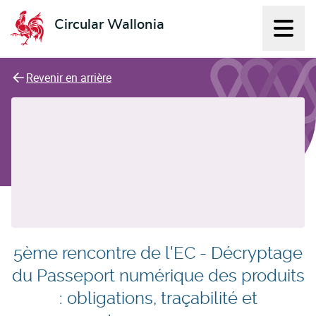
Circular Wallonia
Affich
L'économie circulaire
Revenir en arrière
5ème rencontre de l'EC - Décryptage
du Passeport numérique des produits
: obligations, traçabilité et