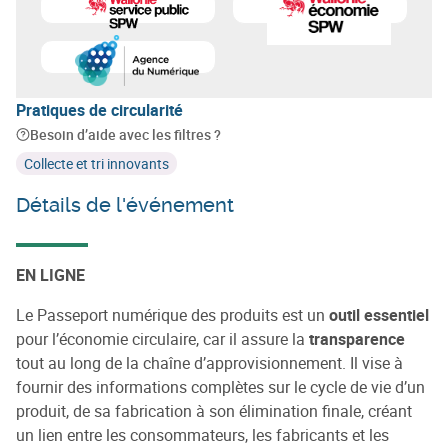
En savoir plus sur
SPW Secrétariat Général - Direction
En savoir plus sur
SPW Econo
En savoir plus sur
Agence du Numérique
Pratiques de circularité
Besoin d’aide avec les filtres ?
Collecte et tri innovants
Détails de l'événement
EN LIGNE
Le Passeport numérique des produits est un
outil essentiel
pour l’économie circulaire, car il assure la
transparence
tout au long de la chaîne d’approvisionnement. Il vise à
fournir des informations complètes sur le cycle de vie d’un
produit, de sa fabrication à son élimination finale, créant
un lien entre les consommateurs, les fabricants et les