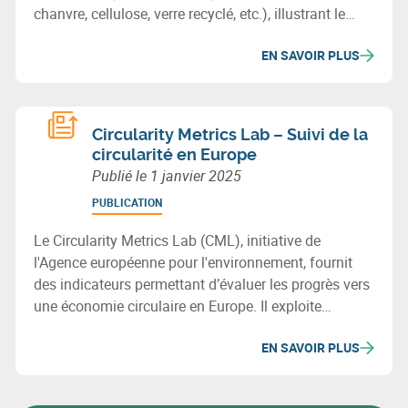
chanvre, cellulose, verre recyclé, etc.), illustrant le
potentiel des matériaux biosourcés ou recyclés pour
EN SAVOIR PLUS
bâtir durablement en Wallonie.
Circularity Metrics Lab – Suivi de la
circularité en Europe
Publié le
1 janvier 2025
PUBLICATION
Le Circularity Metrics Lab (CML), initiative de
l'Agence européenne pour l'environnement, fournit
des indicateurs permettant d’évaluer les progrès vers
une économie circulaire en Europe. Il exploite
diverses bases de données et regroupe ses métriques
EN SAVOIR PLUS
en quatre catégories : cadre habilitant, entreprises,
consommation, et gestion des matériaux et déchets.