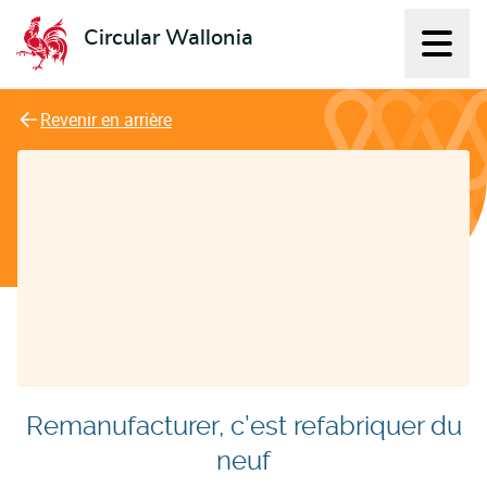
Circular Wallonia
Affich
L'économie circulaire
Revenir en arrière
Remanufacturer, c’est refabriquer du
neuf