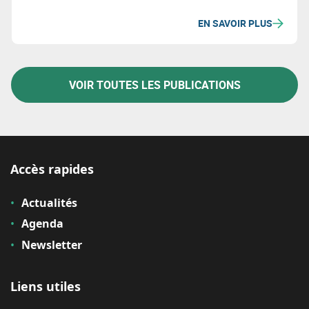
diverses bases de données et regroupe ses métriques
EN SAVOIR PLUS
en quatre catégories : cadre habilitant, entreprises,
consommation, et gestion des matériaux et déchets.
VOIR TOUTES LES PUBLICATIONS
Accès rapides
Actualités
Agenda
Newsletter
Liens utiles