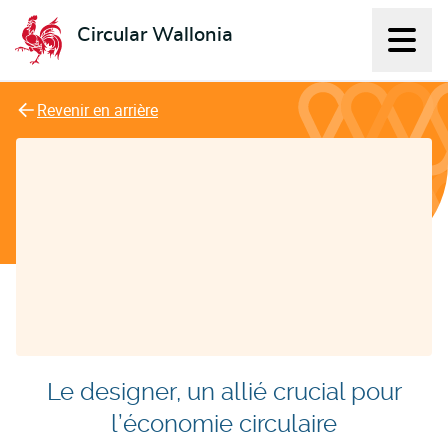
Circular Wallonia
Affich
L'économie circulaire
Revenir en arrière
Le designer, un allié crucial pour
l’économie circulaire