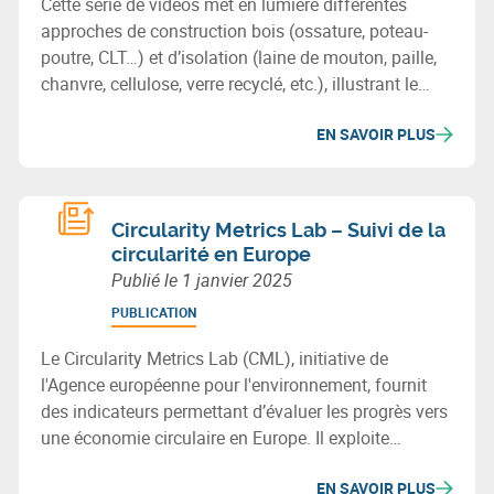
Cette série de vidéos met en lumière différentes
approches de construction bois (ossature, poteau-
poutre, CLT…) et d’isolation (laine de mouton, paille,
chanvre, cellulose, verre recyclé, etc.), illustrant le
potentiel des matériaux biosourcés ou recyclés pour
EN SAVOIR PLUS
bâtir durablement en Wallonie.
Circularity Metrics Lab – Suivi de la
circularité en Europe
Publié le
1 janvier 2025
PUBLICATION
Le Circularity Metrics Lab (CML), initiative de
l'Agence européenne pour l'environnement, fournit
des indicateurs permettant d’évaluer les progrès vers
une économie circulaire en Europe. Il exploite
diverses bases de données et regroupe ses métriques
EN SAVOIR PLUS
en quatre catégories : cadre habilitant, entreprises,