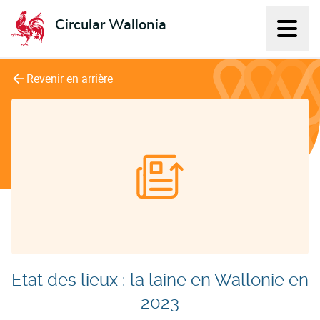
Circular Wallonia
Affich
L'économie circulaire
Revenir en arrière
Etat des lieux : la laine en Wallonie en
2023