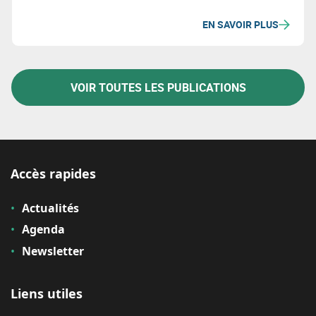
diverses bases de données et regroupe ses métriques
EN SAVOIR PLUS
en quatre catégories : cadre habilitant, entreprises,
consommation, et gestion des matériaux et déchets.
VOIR TOUTES LES PUBLICATIONS
Accès rapides
Actualités
Agenda
Newsletter
Liens utiles