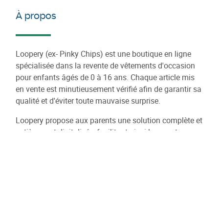
À propos
Loopery (ex- Pinky Chips) est une boutique en ligne
spécialisée dans la revente de vêtements d'occasion
pour enfants âgés de 0 à 16 ans. Chaque article mis
en vente est minutieusement vérifié afin de garantir sa
qualité et d'éviter toute mauvaise surprise.
Loopery propose aux parents une solution complète et
entièrement digitalisée, facilitant ainsi la revente
rapide et simple des vêtements d'occasion. Le
processus est intégralement pris en charge par la
plateforme.
L'objectif de Loopery est de rendre l'achat de seconde
main aussi facile et attractif que celui de vêtements
neufs, dans une démarche visant à faire évoluer les