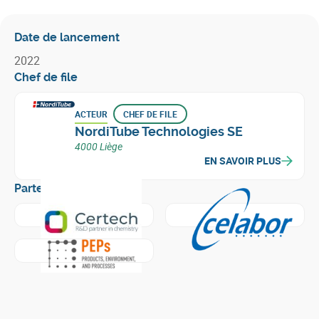
Date de lancement
2022
Chef de file
ACTEUR
CHEF DE FILE
NordiTube Technologies SE
4000 Liège
EN SAVOIR PLUS
Partenaires
En savoir plus sur
Centre de Ressources Technologiques e
En savoir plus sur
Celabor
En savoir plus sur
Products, Environment, and Processes -