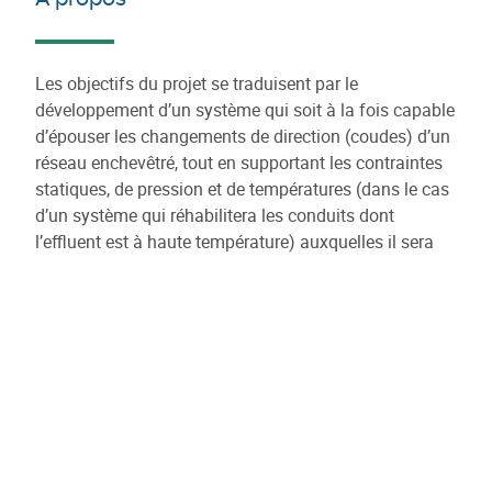
Les objectifs du projet se traduisent par le
développement d’un système qui soit à la fois capable
d’épouser les changements de direction (coudes) d’un
réseau enchevêtré, tout en supportant les contraintes
statiques, de pression et de températures (dans le cas
d’un système qui réhabilitera les conduits dont
l’effluent est à haute température) auxquelles il sera
soumis. Ceci signifie que ledit système développé
devra être structurant de classe A (la gaine est
indépendante de la canalisation hôte, sans adhésion)
et flexible lors de l’installation. Le système sera
constitué d’une gaine textile renforcée, d’une résine
appropriée en fonction de l’application finale (eau
potable ou haute température), éventuellement d’un
matériau de support, le tout étant assemblé lors de
l’installation via une méthode adéquate.