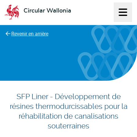
Circular Wallonia
Affich
L'économie circulaire
Revenir en arrière
SFP Liner - Développement de
résines thermodurcissables pour la
réhabilitation de canalisations
souterraines