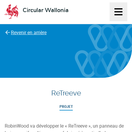
Circular Wallonia
Affich
L'économie circulaire
Revenir en arrière
ReTreeve
PROJET
RobinWood va développer le « ReTreeve », un panneau de