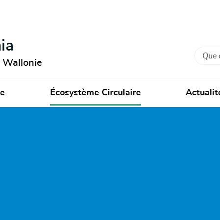
ia
Recher
n Wallonie
ie
Écosystème Circulaire
Actualit