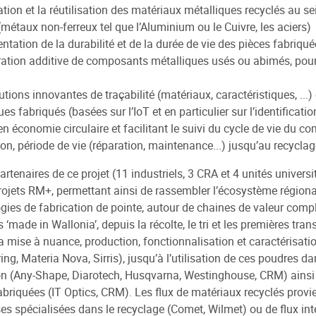
tation et la réutilisation des matériaux métalliques recyclés au se
(métaux non-ferreux tel que l’Aluminium ou le Cuivre, les aciers)
entation de la durabilité et de la durée de vie des pièces fabriqué
aration additive de composants métalliques usés ou abimés, pour 
lutions innovantes de traçabilité (matériaux, caractéristiques, .
ues fabriqués (basées sur l’IoT et en particulier sur l’identificati
en économie circulaire et facilitant le suivi du cycle de vie du c
on, période de vie (réparation, maintenance...) jusqu’au recyclage
artenaires de ce projet (11 industriels, 3 CRA et 4 unités univers
rojets RM+, permettant ainsi de rassembler l’écosystème région
gies de fabrication de pointe, autour de chaines de valeur compl
 ‘made in Wallonia’, depuis la récolte, le tri et les premières tra
la mise à nuance, production, fonctionnalisation et caractérisat
ing, Materia Nova, Sirris), jusqu’à l’utilisation de ces poudres da
ion (Any-Shape, Diarotech, Husqvarna, Westinghouse, CRM) ainsi que
abriquées (IT Optics, CRM). Les flux de matériaux recyclés provie
ses spécialisées dans le recyclage (Comet, Wilmet) ou de flux in