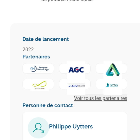
Date de lancement
2022
Partenaires
En savoir plus sur
En savoir plus sur
Reverse Metallurgy
En savoir plus sur
AGC Glass Euro
En savoir plus sur
En savoir plus sur
Groupe Comet - Traitements
En savoir plus sur
Diarotech
Voir tous les partenaires
Personne de contact
Philippe Uytters