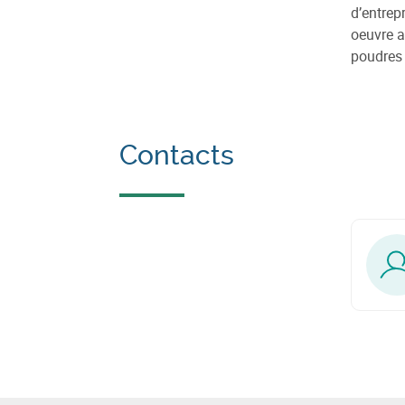
d’entrep
oeuvre a
poudres 
Contacts