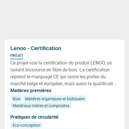
Lenoo - Certification
PROJET
Ce projet vise la certification du produit LENOO, un
isolant biosourcé en fibre de bois. La certification
reprend le marquage CE qui ouvre les portes du
marché belge et européen, mais aussi la qualification
des caractéristiques environnementales de LENOO,
Matières premières
dont la qualité de l'air intérieur et la nature
Bois
Matières organiques et biobasées
biosourcée.
Matériaux mixtes et composites
Pratiques de circularité
Eco-conception