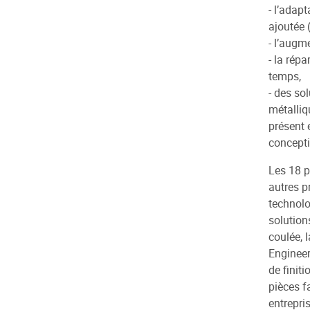
- l’adap
ajoutée 
- l’augm
- la rép
temps,
- des so
métalliq
présent 
concepti
Les 18 p
autres p
technolo
solutions
coulée, 
Engineer
de finit
pièces f
entrepri