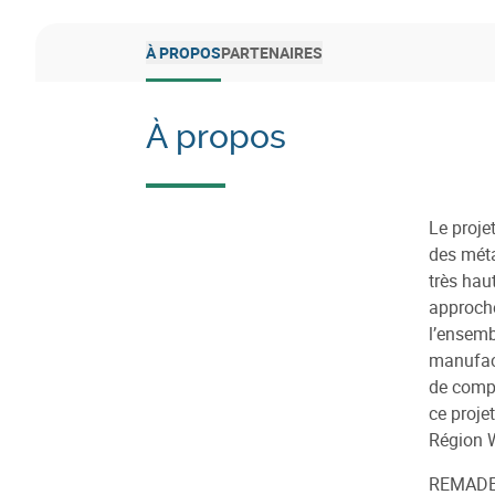
À PROPOS
PARTENAIRES
À propos
Le proje
des méta
très hau
approche
l’ensemb
manufact
de compo
ce proje
Région 
REMADE r