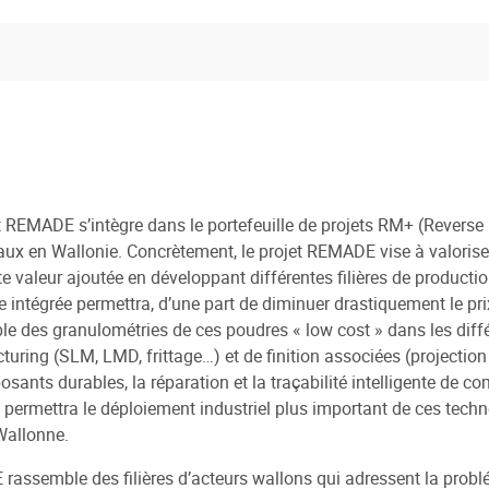
t REMADE s’intègre dans le portefeuille de projets RM+ (Reverse M
ux en Wallonie. Concrètement, le projet REMADE vise à valorise
te valeur ajoutée en développant différentes filières de producti
 intégrée permettra, d’une part de diminuer drastiquement le pri
le des granulométries de ces poudres « low cost » dans les diff
uring (SLM, LMD, frittage…) et de finition associées (projection
sants durables, la réparation et la traçabilité intelligente de c
t permettra le déploiement industriel plus important de ces te
Wallonne.
assemble des filières d’acteurs wallons qui adressent la problém