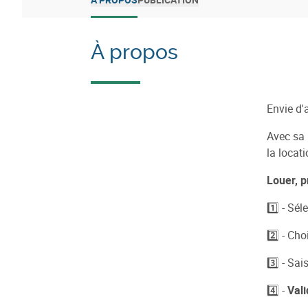
À propos
Envie d'
Avec sa 
la locati
Louer, p
1️⃣ - Sé
2️⃣ - Ch
3️⃣ - Sa
4️⃣ -
Val