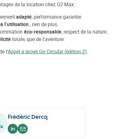
tages de la location chez O2 Max:
pement
adapté
, performance garantie.
à l’utilisation
, rien de plus.
sommation
éco-responsable
, respect de la nature.
licité
totale, que de l’aventure.
e l'
Appel à projet Go Circular (édition 2)
.
Frédéric Dercq
Voir sur linkedin
Envoyer un email