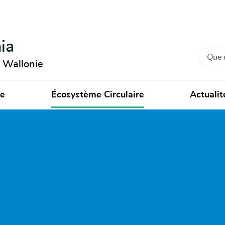
ia
Recher
n Wallonie
ie
Écosystème Circulaire
Actualit