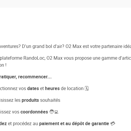
aventures? D'un grand bol d'air? O2 Max est votre partenaire idéa
plateforme RandoLoc, O2 Max vous propose une gamme d'articles
on !
ratiquer, recommencer...
lectionnez vos
dates
et
heures
de location 🗓
oisissez les
produits
souhaités
isissez vos
coordonnées
🧑‍💻
idez
et procédez au
paiement et au dépôt de garantie
💳