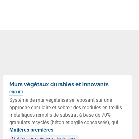
Murs végétaux durables et innovants
PROJET
Système de mur végétalisé se reposant sur une
approche circulaire et sobre : des modules en treillis
métalliques remplis de substrat à base de 70%
granulats recyclés (béton et argile concassés), qui
accueillent exclusivement des plantes indigènes
Matières premières
adaptées.
Matières organiques et biobasées