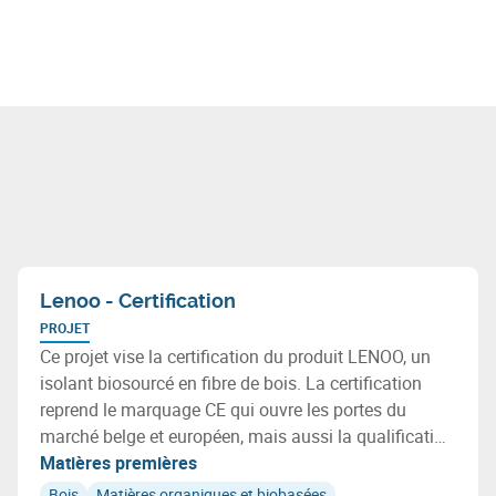
Lenoo - Certification
PROJET
Ce projet vise la certification du produit LENOO, un
isolant biosourcé en fibre de bois. La certification
reprend le marquage CE qui ouvre les portes du
marché belge et européen, mais aussi la qualification
des caractéristiques environnementales de LENOO,
Matières premières
dont la qualité de l'air intérieur et la nature
Bois
Matières organiques et biobasées