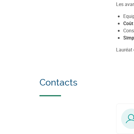
Les avan
Equi
Coût 
Con
Simp
Lauréat d
Contacts