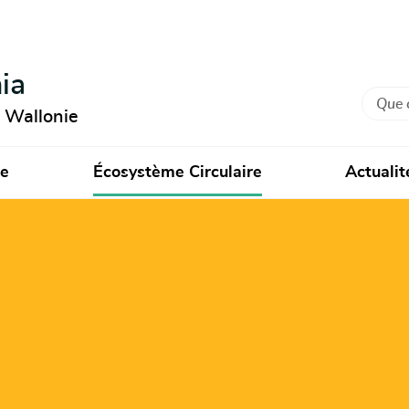
ia
Recher
n Wallonie
ie
Écosystème Circulaire
Actualit