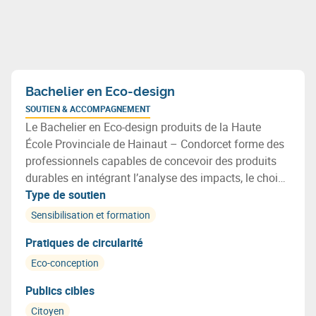
Bachelier en Eco-design
SOUTIEN & ACCOMPAGNEMENT
Le Bachelier en Eco-design produits de la Haute
École Provinciale de Hainaut – Condorcet forme des
professionnels capables de concevoir des produits
durables en intégrant l’analyse des impacts, le choix
de matériaux recyclables, l’optimisation des
Type de soutien
ressources et les principes de l’économie circulaire.
Sensibilisation et formation
Pratiques de circularité
Eco-conception
Publics cibles
Citoyen