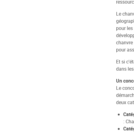
ressourc
Le chanv
géograph
pour les
développ
chanvre 
pour ass
Et si c'
dans les
Un conco
Le conco
démarche
deux cat
Caté
: Ch
Caté