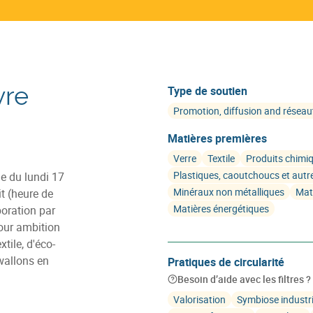
vre
Type de soutien
Promotion, diffusion and résea
Matières premières
Verre
Textile
Produits chimi
Plastiques, caoutchoucs et autr
e du lundi 17
Minéraux non métalliques
Mat
t (heure de
Matières énergétiques
boration par
our ambition
tile, d'éco-
wallons en
Pratiques de circularité
Besoin d’aide avec les filtres ?
Valorisation
Symbiose industri