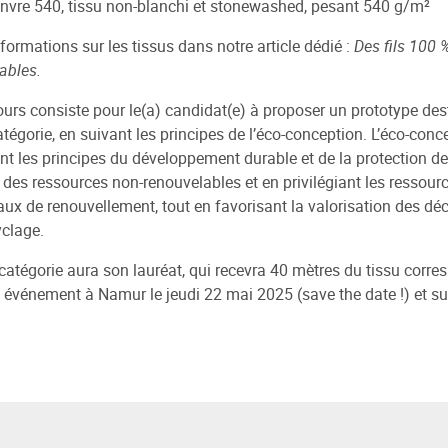
anvre 540, tissu non-blanchi et stonewashed, pesant 540 g/m²
nformations sur les tissus dans notre article dédié :
Des fils 100 
ables.
urs consiste pour le(a) candidat(e) à proposer un prototype des
catégorie, en suivant les principes de l’éco-conception. L’éco-con
nt les principes du développement durable et de la protection de
 des ressources non-renouvelables et en privilégiant les ressour
taux de renouvellement, tout en favorisant la valorisation des dé
yclage.
atégorie aura son lauréat, qui recevra 40 mètres du tissu corresp
n événement à Namur le jeudi 22 mai 2025 (save the date !) et su