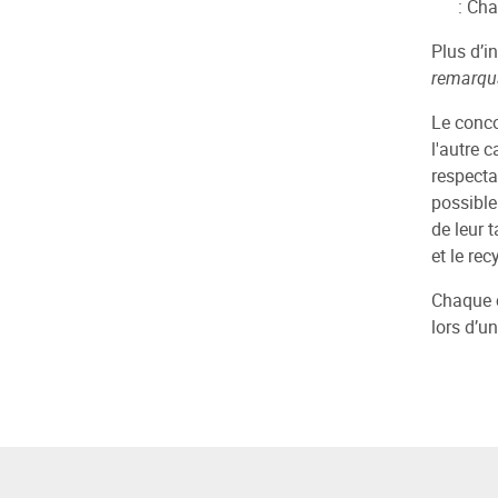
: Ch
Plus d’i
remarqu
Le conco
l'autre 
respecta
possible
de leur 
et le rec
Chaque c
lors d’u