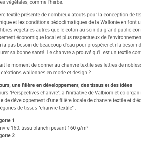
es végétales, comme l'herbe.
re textile présente de nombreux atouts pour la conception de text
ique et les conditions pédoclimatiques de la Wallonie en font un l
 fibres végétales autres que le coton au sein du grand public con
ement économique local et plus respectueux de l'environnement.
n'a pas besoin de beaucoup d'eau pour prospérer et n'a besoin d'a
urer sa bonne santé. Le chanvre a prouvé qu’il est un textile conf
était le moment de donner au chanvre textile ses lettres de nobl
 créations wallonnes en mode et design ?
urs, une filière en développement, des tissus et des idées
urs "Perspectives chanvre", à l'initiative de Valbiom et co-organi
 de développement d’une filière locale de chanvre textile et d’é
égories de tissus "chanvre textile" :
gorie 1
anvre 160, tissu blanchi pesant 160 g/m²
gorie 2