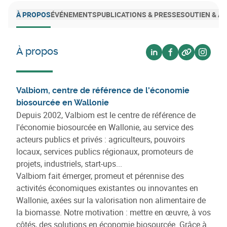
À PROPOS
ÉVÉNEMENTS
PUBLICATIONS & PRESSE
SOUTIEN & 
À propos
Voir sur linkedin
Voir sur facebo
Voir sur we
Voir s
Valbiom, centre de référence de l'économie
biosourcée en Wallonie
Depuis 2002, Valbiom est le centre de référence de
l'économie biosourcée en Wallonie, au service des
acteurs publics et privés : agriculteurs, pouvoirs
locaux, services publics régionaux, promoteurs de
projets, industriels, start-ups...
Valbiom fait émerger, promeut et pérennise des
activités économiques existantes ou innovantes en
Wallonie, axées sur la valorisation non alimentaire de
la biomasse. Notre motivation : mettre en œuvre, à vos
côtés, des solutions en économie biosourcée. Grâce à