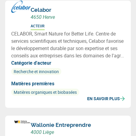
Celabor
4650 Herve
ACTEUR
CELABOR, Smart Nature for Better Life. Centre de
services scientifiques et techniques, Celabor favorise
le développement durable par son expertise et ses
conseils aux entreprises dans les domaines de l'agro-
alimentaire (FOOD), de la valorisation de la
Catégorie d'acteur
biomasse (EXTRACT), de l’environnement
Recherche et innovation
(ENVIRONEMENT), des matériaux (MATERIALS:
Matières premières
emballage, textile et applications bio-basées).
Matières organiques et biobasées
EN SAVOIR PLUS
Wallonie Entreprendre
4000 Liège