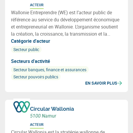
ACTEUR
Wallonie Entreprendre (WE) est l’acteur public de
référence au service du développement économique
et entrepreneurial en Wallonie. L’organisme soutient
la création, la croissance, la transmission et la
transformation des entreprises grâce à des solutions
Catégorie d'acteur
d’accompagnement, de financement et
Secteur public
d’investissement favorisant une croissance durable,
Secteurs d'activité
l’emploi et la transition économique en Wallonie.
Secteur banques, finance et assurances
Secteur pouvoirs publics
EN SAVOIR PLUS
Circular Wallonia
5100 Namur
ACTEUR
Circular Wallonia est la stratégie wallonne de