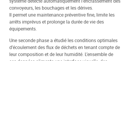
système détecte automatiquement l’encrassement des
convoyeurs, les bouchages et les dérives.
Il permet une maintenance préventive fine, limite les
arrêts imprévus et prolonge la durée de vie des
équipements.
Une seconde phase a étudié les conditions optimales
d’écoulement des flux de déchets en tenant compte de
leur composition et de leur humidité. L’ensemble de
ces données alimente une interface visuelle, des
alertes et des rapports exploitables par les opérateurs
du site.
Ce projet contribue à une
meilleure circularité
industrielle
par l’optimisation du tri, la réduction des
pertes matières et la digitalisation de la gestion des
flux. Le système est actuellement en production et une
extension à d’autres lignes est envisagée.