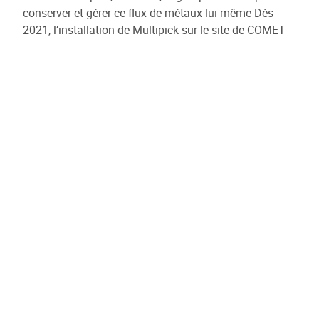
conserver et gérer ce flux de métaux lui-même Dès
2021, l’installation de Multipick sur le site de COMET
Traitements (à Obourg) prendra en charge le tri des
métaux non ferreux avec une efficacité maximale.
Multipick utilise différentes technologies afin de
réaliser le tri :
Des rayons X pour mesurer la densité de la
matière.
Un scanner 3D pour mesurer la forme et le volume
des objets broyés.
Une caméra hyper-spectrale pour identifier la
couleur des matériaux.
Grâce à ces technologies, Multipick exécute le tri des
différents métaux. Les data enregistrées sur ces
matières différentes, constituent un relevé continu
d’information, permettant ainsi la réalisation d’un