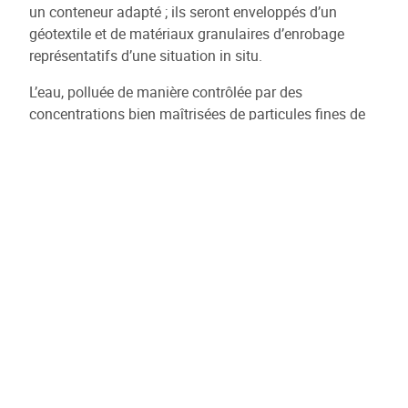
un conteneur adapté ; ils seront enveloppés d’un
géotextile et de matériaux granulaires d’enrobage
représentatifs d’une situation in situ.
L’eau, polluée de manière contrôlée par des
concentrations bien maîtrisées de particules fines de
granulométrie connue, sera injectée dans le système
sous un débit contrôlé avec précision. L’évolution de la
capacité d’infiltration sera mesurée au cours de l’essai.
Ensuite, une (voire plusieurs) technique de curage sera
testée pour chaque dispositif et évaluée en fonction de
l’évolution de la capacité d’infiltration.
Afin de limiter les quantités d’eau utilisées pour le
projet, le test sera effectué en circuit fermé.
Une inspection endoscopique par caméra de l’intérieur
du système d’infiltration à tester sera réalisée avant et
après curage. De même, après chaque essai, le
conteneur sera totalement vidé et un examen visuel