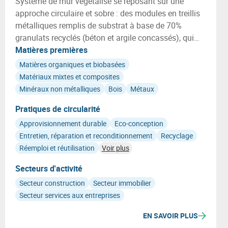
Système de mur végétalisé se reposant sur une
approche circulaire et sobre : des modules en treillis
métalliques remplis de substrat à base de 70%
granulats recyclés (béton et argile concassés), qui
accueillent exclusivement des plantes indigènes
Matières premières
adaptées.
Matières organiques et biobasées
Matériaux mixtes et composites
Minéraux non métalliques
Bois
Métaux
Pratiques de circularité
Approvisionnement durable
Eco-conception
Entretien, réparation et reconditionnement
Recyclage
Réemploi et réutilisation
Voir plus
Secteurs d'activité
Secteur construction
Secteur immobilier
Secteur services aux entreprises
EN SAVOIR PLUS