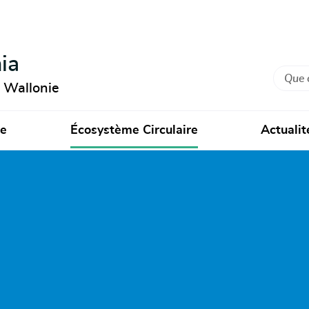
ia
Recher
n Wallonie
ie
Écosystème Circulaire
Actualit