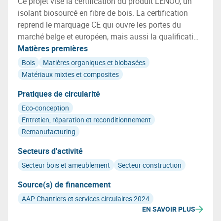
Ce projet vise la certification du produit LENOO, un
isolant biosourcé en fibre de bois. La certification
reprend le marquage CE qui ouvre les portes du
marché belge et européen, mais aussi la qualification
des caractéristiques environnementales de LENOO,
Matières premières
dont la qualité de l'air intérieur et la nature
Bois
Matières organiques et biobasées
biosourcée.
Matériaux mixtes et composites
Pratiques de circularité
Eco-conception
Entretien, réparation et reconditionnement
Remanufacturing
Secteurs d'activité
Secteur bois et ameublement
Secteur construction
Source(s) de financement
AAP Chantiers et services circulaires 2024
EN SAVOIR PLUS