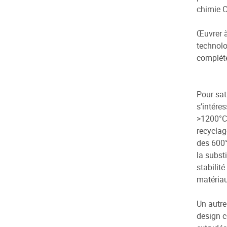
chimie 
Œuvrer à
technolo
compléte
Pour sat
s’intére
>1200°C)
recyclag
des 600°
la substi
stabilit
matériau
Un autre
design c