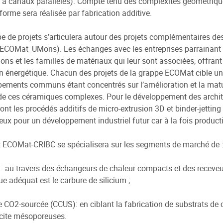
 à canaux parallèles). Compte tenu des complexités géométrique
forme sera réalisée par fabrication additive.
e de projets s’articulera autour des projets complémentaires d
COMat_UMons). Les échanges avec les entreprises parrainant la
ions et les familles de matériaux qui leur sont associées, offrant 
on énergétique. Chacun des projets de la grappe ECOMat cible un
ements communs étant concentrés sur l’amélioration et la matu
de ces céramiques complexes. Pour le développement des archite
ront les procédés additifs de micro-extrusion 3D et binder-jetti
ux pour un développement industriel futur car à la fois producti
t ECOMat-CRIBC se spécialisera sur les segments de marché de 
e : au travers des échangeurs de chaleur compacts et des receveu
e adéquat est le carbure de silicium ;
e CO2-sourcée (CCUS): en ciblant la fabrication de substrats d
cite mésoporeuses.