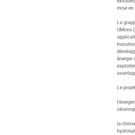
extrudés
mise en 
La grapp
UMons (E
applicat
transiti
développ
énergie 
exploite
avantage
Le proje
l’énergi
céramiqu
la chimi
hydrotal