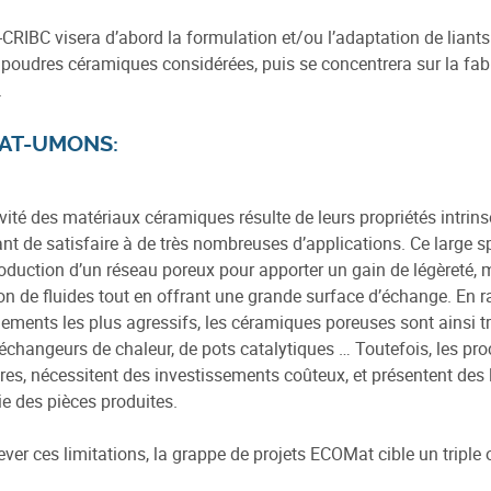
RIBC visera d’abord la formulation et/ou l’adaptation de liant
 poudres céramiques considérées, puis se concentrera sur la fab
.
AT-UMONS:
tivité des matériaux céramiques résulte de leurs propriétés intrin
nt de satisfaire à de très nombreuses d’applications. Ce large s
troduction d’un réseau poreux pour apporter un gain de légèreté, m
ion de fluides tout en offrant une grande surface d’échange. En ra
ements les plus agressifs, les céramiques poreuses sont ainsi tr
 d’échangeurs de chaleur, de pots catalytiques … Toutefois, les p
res, nécessitent des investissements coûteux, et présentent des 
e des pièces produites.
ever ces limitations, la grappe de projets ECOMat cible un triple o