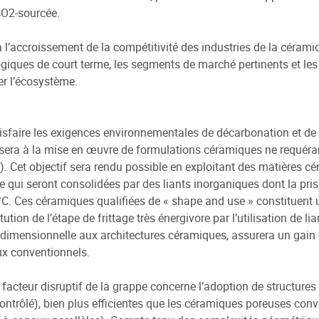
CO2-sourcée.
 l’accroissement de la compétitivité des industries de la céramiq
giques de court terme, les segments de marché pertinents et l
r l’écosystème.
isfaire les exigences environnementales de décarbonation et d
ssera à la mise en œuvre de formulations céramiques ne requéran
. Cet objectif sera rendu possible en exploitant des matières cé
e qui seront consolidées par des liants inorganiques dont la pris
C. Ces céramiques qualifiées de « shape and use » constituent un
tution de l’étape de frittage très énergivore par l’utilisation de 
é dimensionnelle aux architectures céramiques, assurera un gain
x conventionnels.
 facteur disruptif de la grappe concerne l’adoption de structures 
ontrôlé), bien plus efficientes que les céramiques poreuses con