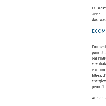
ECOMat-C
avec les
désirées
ECOM
L’attrac
permetta
par l’in
circulat
environn
filtres,
énergivo
géométri
Afin de l