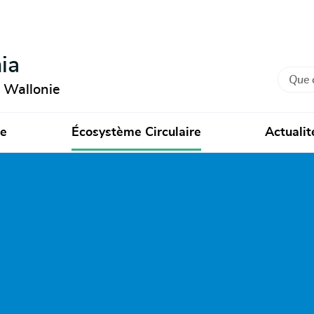
ia
Recher
n Wallonie
ie
Écosystème Circulaire
Actualit