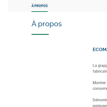
À PROPOS
À propos
ECOM
La grapp
fabricat
Montrer 
consomm
Démontre
poreuses