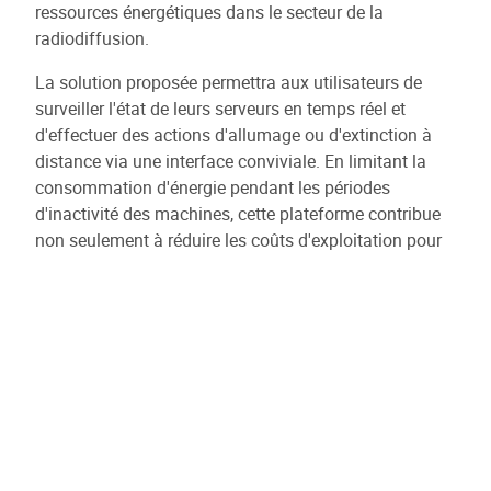
ressources énergétiques dans le secteur de la
radiodiffusion.
La solution proposée permettra aux utilisateurs de
surveiller l'état de leurs serveurs en temps réel et
d'effectuer des actions d'allumage ou d'extinction à
distance via une interface conviviale. En limitant la
consommation d'énergie pendant les périodes
d'inactivité des machines, cette plateforme contribue
non seulement à réduire les coûts d'exploitation pour
les clients, mais aussi à minimiser l'empreinte carbone
associée à l'utilisation de ces équipements.
En intégrant des fonctionnalités avancées telles que
des notifications en temps réel sur l'état des serveurs
et des analyses de consommation d'énergie, la
Customer Machine Platform offre aux clients une
visibilité et un contrôle accrus sur leurs opérations.
Cette approche proactive en matière de gestion