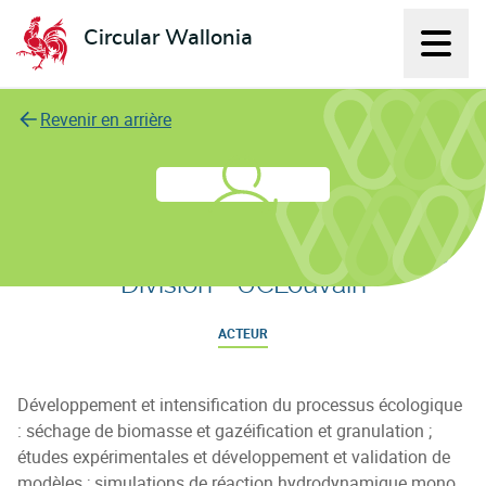
Circular Wallonia
Affich
L'économie circulaire
Revenir en arrière
Materials and Process Engineering
Division - UCLouvain
ACTEUR
Développement et intensification du processus écologique
: séchage de biomasse et gazéification et granulation ;
études expérimentales et développement et validation de
modèles ; simulations de réaction hydrodynamique mono